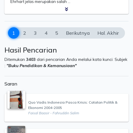
Ehrhart jelas merupakan salah …
1
2
3
4
5
Berikutnya
Hal. Akhir
Hasil Pencarian
Ditemukan
3403
dari pencarian Anda melalui kata kunci:
Subjek
:
"Buku Pendidikan & Kemanusiaan"
Saran
Quo Vadis Indonesia Pasca Krisis: Catatan Politik &
Ekonomi 2004-2005
Faisal Baasir - Fahruddin Salim