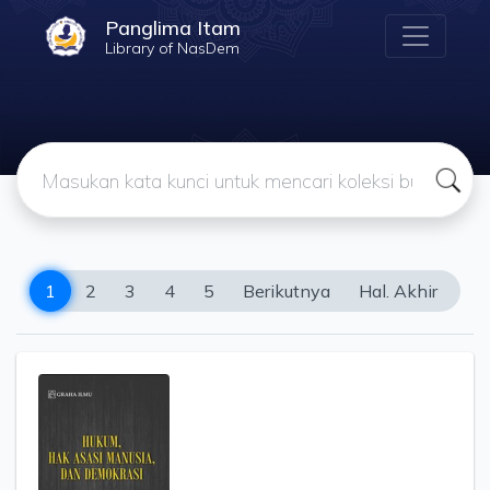
Panglima Itam
Library of NasDem
1
2
3
4
5
Berikutnya
Hal. Akhir