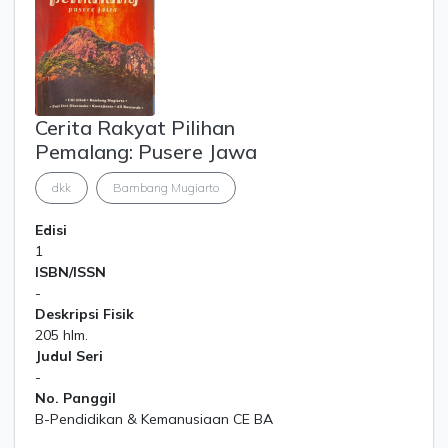
Cerita Rakyat Pilihan
Pemalang: Pusere Jawa
dkk
Bambang Mugiarto
Edisi
1
ISBN/ISSN
-
Deskripsi Fisik
205 hlm.
Judul Seri
-
No. Panggil
B-Pendidikan & Kemanusiaan CE BA