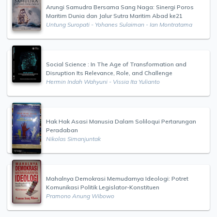
Arungi Samudra Bersama Sang Naga: Sinergi Poros
Maritim Dunia dan Jalur Sutra Maritim Abad ke21
Untung Suropati - Yohanes Sulaiman - Ian Montratama
Social Science : In The Age of Transformation and
Disruption Its Relevance, Role, and Challenge
Hermin Indah Wahyuni - Vissia Ita Yulianto
Hak Hak Asasi Manusia Dalam Soliloqui Pertarungan
Peradaban
Nikolas Simanjuntak
Mahalnya Demokrasi Memudarnya Ideologi: Potret
Komunikasi Politik Legislator-Konstituen
Pramono Anung Wibowo