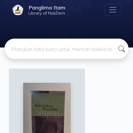
Panglima Itam
Library of NasDem