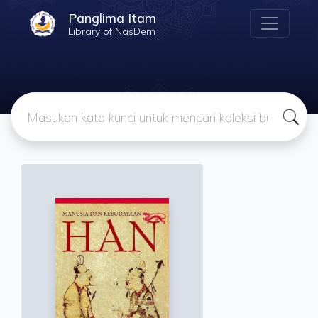
Panglima Itam
Library of NasDem